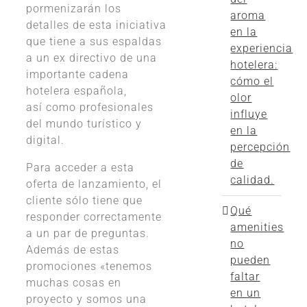
pormenizarán los
aroma
detalles de esta iniciativa
en la
que tiene a sus espaldas
experiencia
a un ex directivo de una
hotelera:
importante cadena
cómo el
hotelera española,
olor
así­ como profesionales
influye
del mundo turí­stico y
en la
digital.
percepción
de
Para acceder a esta
calidad.
oferta de lanzamiento, el
cliente sólo tiene que
Qué
responder correctamente
amenities
a un par de preguntas.
no
Además de estas
pueden
promociones «tenemos
faltar
muchas cosas en
en un
proyecto y somos una