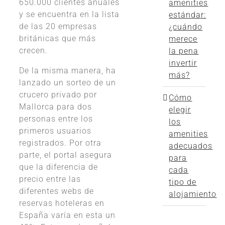
650.000 clientes anuales
amenities
y se encuentra en la lista
estándar:
de las 20 empresas
¿cuándo
británicas que más
merece
crecen.
la pena
invertir
De la misma manera, ha
más?
lanzado un sorteo de un
crucero privado por
Cómo
Mallorca para dos
elegir
personas entre los
los
primeros usuarios
amenities
registrados. Por otra
adecuados
parte, el portal asegura
para
que la diferencia de
cada
precio entre las
tipo de
diferentes webs de
alojamiento
reservas hoteleras en
España varí­a en esta un