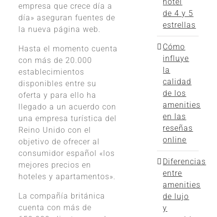
hotel
empresa que crece día a
de 4 y 5
dí­a» aseguran fuentes de
estrellas
la nueva página web.
Cómo
Hasta el momento cuenta
influye
con más de 20.000
la
establecimientos
calidad
disponibles entre su
de los
oferta y para ello ha
amenities
llegado a un acuerdo con
en las
una empresa turí­stica del
reseñas
Reino Unido con el
online
objetivo de ofrecer al
consumidor español «los
Diferencias
mejores precios en
entre
hoteles y apartamentos».
amenities
La compañí­a británica
de lujo
cuenta con más de
y