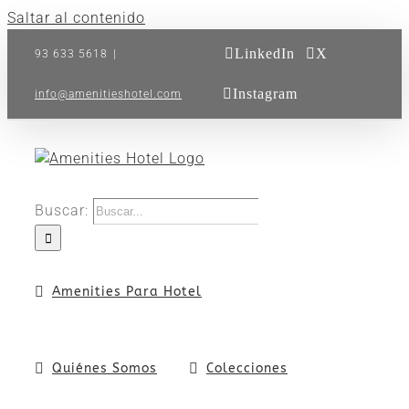
Saltar al contenido
LinkedIn
X
93 633 5618
|
Instagram
info@amenitieshotel.com
Buscar:
Amenities Para Hotel
Quiénes Somos
Colecciones