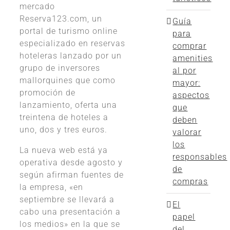
mercado
Reserva123.com, un
Guía
portal de turismo online
para
especializado en reservas
comprar
hoteleras lanzado por un
amenities
grupo de inversores
al por
mallorquines que como
mayor:
promoción de
aspectos
lanzamiento, oferta una
que
treintena de hoteles a
deben
uno, dos y tres euros.
valorar
los
La nueva web está ya
responsables
operativa desde agosto y
de
según afirman fuentes de
compras
la empresa, «en
septiembre se llevará a
El
cabo una presentación a
papel
los medios» en la que se
del