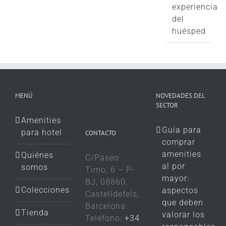
experiencia
del
huésped
MENÚ
NOVEDADES DEL
SECTOR
Amenities
Guía para
para hotel
CONTACTO
comprar
amenities
Quiénes
C/Paseo
al por
somos
Timo, 6 – P-
mayor:
BJ, 08860,
Colecciones
aspectos
Castelldefels,
que deben
Barcelona.
Tienda
valorar los
Teléfono:
+34