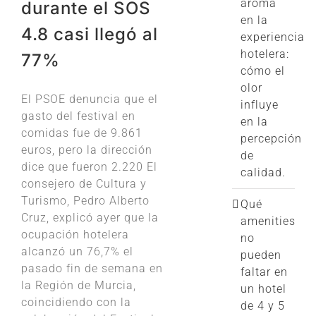
aroma
durante el SOS
en la
4.8 casi llegó al
experiencia
hotelera:
77%
cómo el
olor
El PSOE denuncia que el
influye
gasto del festival en
en la
comidas fue de 9.861
percepción
euros, pero la dirección
de
dice que fueron 2.220 El
calidad.
consejero de Cultura y
Turismo, Pedro Alberto
Qué
Cruz, explicó ayer que la
amenities
ocupación hotelera
no
alcanzó un 76,7% el
pueden
pasado fin de semana en
faltar en
la Región de Murcia,
un hotel
coincidiendo con la
de 4 y 5