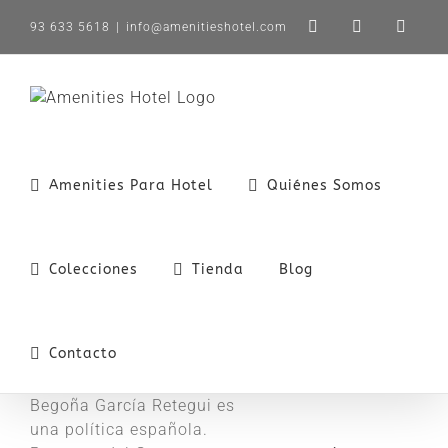
Saltar
93 633 5618
|
info@amenitieshotel.com
LinkedIn
X
Instag
al
contenido
Amenities Para Hotel
Quiénes Somos
Colecciones
Tienda
Blog
Contacto
Begoña García Retegui es
una política española.