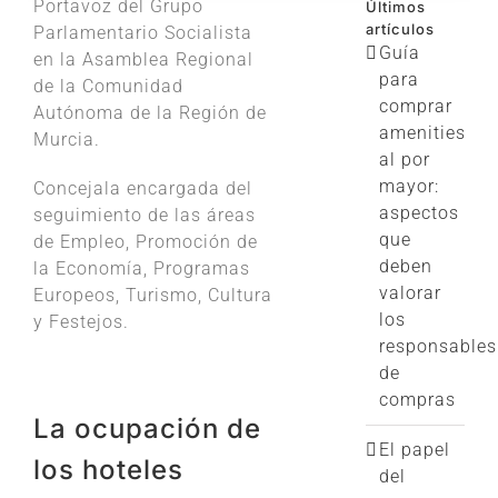
Portavoz del Grupo
Últimos
artículos
Parlamentario Socialista
Guía
en la Asamblea Regional
para
de la Comunidad
comprar
Autónoma de la Región de
amenities
Murcia.
al por
mayor:
Concejala encargada del
aspectos
seguimiento de las áreas
que
de Empleo, Promoción de
deben
la Economía, Programas
valorar
Europeos, Turismo, Cultura
los
y Festejos.
responsables
de
compras
La ocupación de
El papel
los hoteles
del