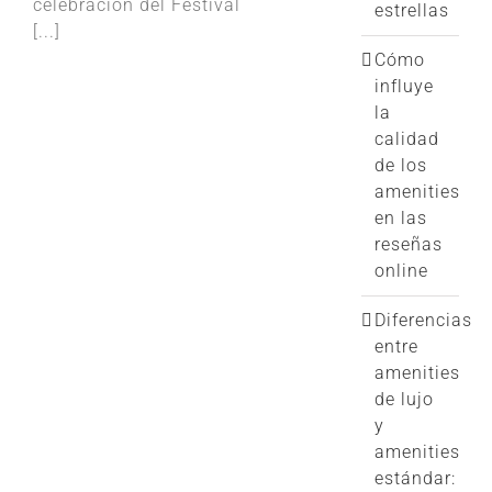
celebración del Festival
estrellas
[...]
Cómo
influye
la
calidad
de los
amenities
en las
reseñas
online
Diferencias
entre
amenities
de lujo
y
amenities
estándar: