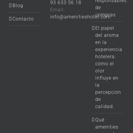
responsables
93 633 56 18
Blog
de
Email:
compras
info@amenitieshotel.com
Contacto
El papel
del aroma
en la
experiencia
hotelera:
cómo el
olor
influye en
la
percepción
de
calidad.
Qué
amenities