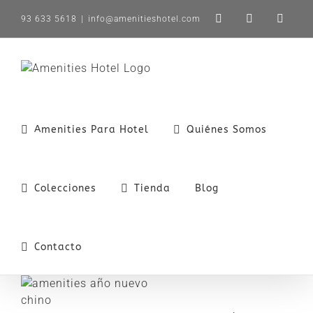
Saltar
93 633 5618
|
info@amenitieshotel.com
LinkedIn
X
Instag
al
contenido
Amenities Para Hotel
Quiénes Somos
Colecciones
Tienda
Blog
Contacto