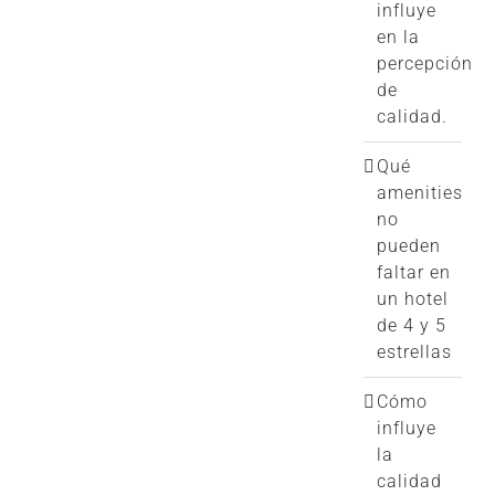
influye
en la
percepción
de
calidad.
Qué
amenities
no
pueden
faltar en
un hotel
de 4 y 5
estrellas
Cómo
influye
la
calidad