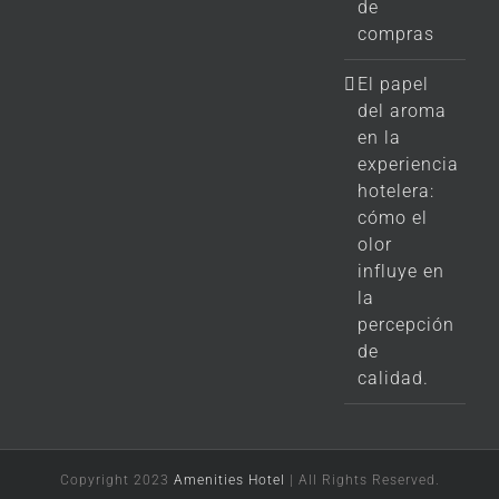
de
compras
El papel
del aroma
en la
experiencia
hotelera:
cómo el
olor
influye en
la
percepción
de
calidad.
Copyright 2023
Amenities Hotel
| All Rights Reserved.