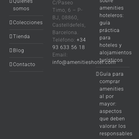
sobre
Quiénes
C/Paseo
amenities
somos
Timo, 6 – P-
hoteleros:
BJ, 08860,
Colecciones
guía
Castelldefels,
práctica
Barcelona.
Tienda
para
Teléfono:
+34
hoteles y
93 633 56 18
Blog
alojamientos
Email:
turísticos
info@amenitieshotel.com
Contacto
Guía para
comprar
amenities
al por
mayor:
aspectos
que deben
valorar los
responsables