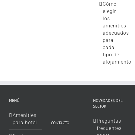
Cómo
elegir
los
amenities
adecuados
para
cada
tipo de
alojamiento
MENÚ
NOVEDADES DEL
SECTOR
Amenities
Preguntas
para hotel
CONTACTO
frecuentes