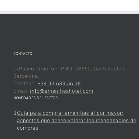
CONTACTO
C/Paseo Timo, 6 – P-BJ, 08860, Castelldefels,
Barcelona.
Teléfono:
+34 93 633 56 18
Email:
info@amenitieshotel.com
NOVEDADES DEL SECTOR
Guía para comprar amenities al por mayor:
aspectos que deben valorar los responsables de
compras