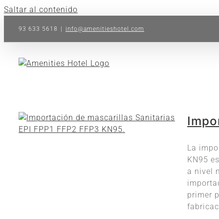
Saltar al contenido
93 633 5618
|
info@amenitieshotel.com
Impor
La impo
KN95 es
a nivel
importac
primer 
fabricac