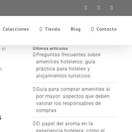
LinkedIn
X
Instagra
Colecciones
Tienda
Blog
Contacto
 el
Últimos artículos
Preguntas frecuentes sobre
amenities hoteleros: guía
s
práctica para hoteles y
alojamientos turísticos
Guía para comprar amenities al
por mayor: aspectos que deben
valorar los responsables de
compras
s
El papel del aroma en la
experiencia hotelera: cómo el