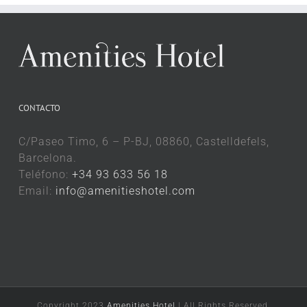
CONTACTO
C/Paseo Timo, 6 – P-BJ, 08860, Castelldefels,
Barcelona.
Teléfono:
+34 93 633 56 18
Email:
info@amenitieshotel.com
Copyright 2023
Amenities Hotel
| All Rights Reserved.