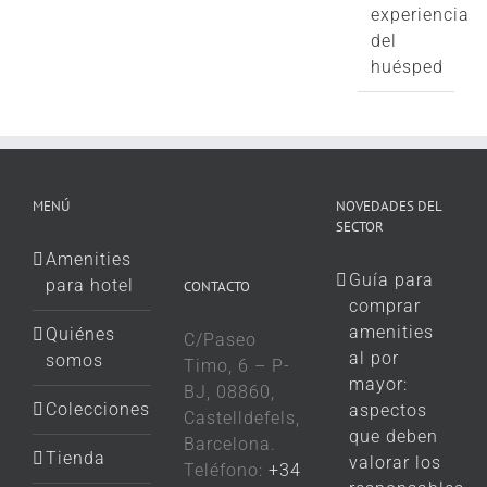
experiencia
del
huésped
MENÚ
NOVEDADES DEL
SECTOR
Amenities
Guía para
para hotel
CONTACTO
comprar
amenities
Quiénes
C/Paseo
al por
somos
Timo, 6 – P-
mayor:
BJ, 08860,
Colecciones
aspectos
Castelldefels,
que deben
Barcelona.
Tienda
valorar los
Teléfono:
+34