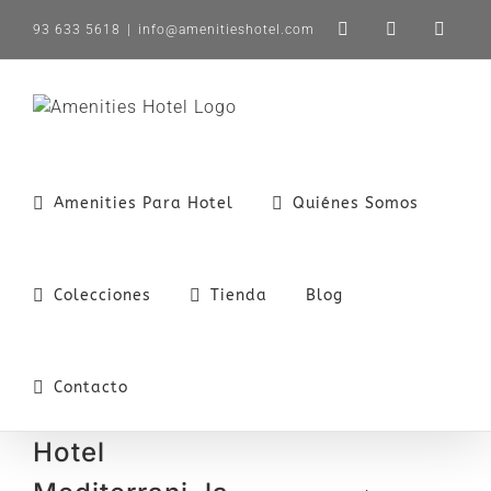
Saltar
93 633 5618
|
info@amenitieshotel.com
LinkedIn
X
Instag
al
contenido
Amenities Para Hotel
Quiénes Somos
Colecciones
Tienda
Blog
Contacto
Hotel