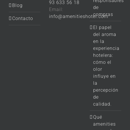
responsables
93 633 56 18
Blog
de
Email:
compras
info@amenitieshotel.com
Contacto
El papel
del aroma
en la
experiencia
hotelera:
cómo el
olor
influye en
la
percepción
de
calidad.
Qué
amenities