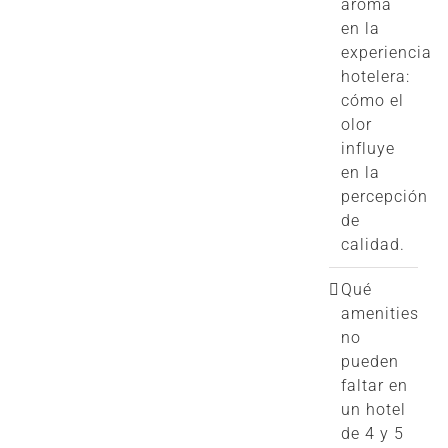
aroma
en la
experiencia
hotelera:
cómo el
olor
influye
en la
percepción
de
calidad.
Qué
amenities
no
pueden
faltar en
un hotel
de 4 y 5