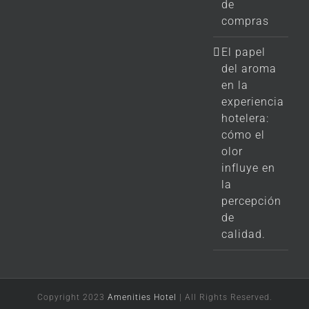
de
compras
El papel
del aroma
en la
experiencia
hotelera:
cómo el
olor
influye en
la
percepción
de
calidad.
Copyright 2023
Amenities Hotel
| All Rights Reserved.