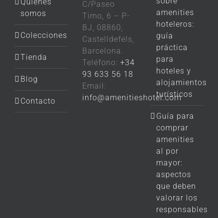
sobre
Quiénes
C/Paseo
amenities
somos
Timo, 6 – P-
hoteleros:
BJ, 08860,
Colecciones
guía
Castelldefels,
práctica
Barcelona.
Tienda
para
Teléfono:
+34
hoteles y
93 633 56 18
Blog
alojamientos
Email:
turísticos
info@amenitieshotel.com
Contacto
Guía para
comprar
amenities
al por
mayor:
aspectos
que deben
valorar los
responsables