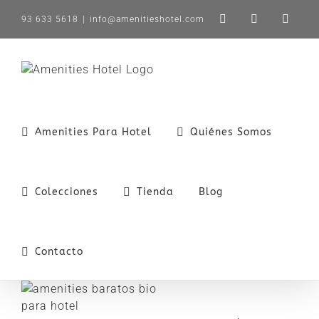
Saltar
93 633 5618
|
info@amenitieshotel.com
LinkedIn
X
Instag
al
contenido
Amenities Para Hotel
Quiénes Somos
Colecciones
Tienda
Blog
Contacto