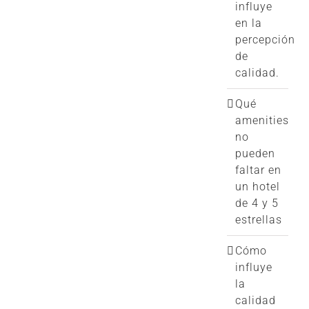
influye
en la
percepción
de
calidad.
Qué
amenities
no
pueden
faltar en
un hotel
de 4 y 5
estrellas
Cómo
influye
la
calidad