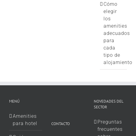
Cómo
elegir
los
amenities
adecuados
para
cada
tipo de
alojamiento
MENÚ
NOVEDADES DEL
SECTOR
Amenities
Preguntas
para hotel
CONTACTO
frecuentes