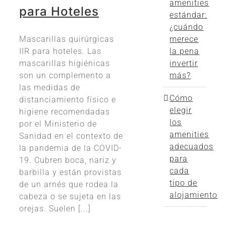
amenities
para Hoteles
estándar:
¿cuándo
Mascarillas quirúrgicas
merece
IIR para hoteles. Las
la pena
mascarillas higiénicas
invertir
son un complemento a
más?
las medidas de
Cómo
distanciamiento físico e
elegir
higiene recomendadas
los
por el Ministerio de
amenities
Sanidad en el contexto de
adecuados
la pandemia de la COVID-
para
19. Cubren boca, nariz y
cada
barbilla y están provistas
tipo de
de un arnés que rodea la
alojamiento
cabeza o se sujeta en las
orejas. Suelen [...]