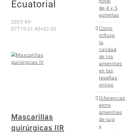
hotel
Ecuatorial
de 4 y 5
estrellas
2023-09-
Cómo
07T19:31:43+02:00
influye
la
calidad
de los
amenities
en las
reseñas
online
Diferencias
entre
amenities
Mascarillas
de lujo
quirúrgicas IIR
y