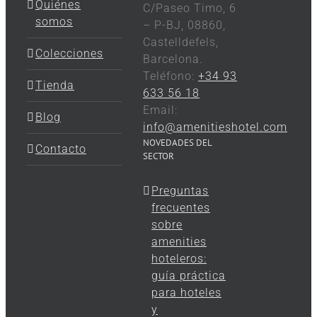
Quiénes
C/Paseo Timo, 6
somos
– P-BJ, 08860,
Castelldefels,
Colecciones
Barcelona.
Teléfono:
+34 93
Tienda
633 56 18
Email:
Blog
info@amenitieshotel.com
NOVEDADES DEL
Contacto
SECTOR
Preguntas
frecuentes
sobre
amenities
hoteleros:
guía práctica
para hoteles
y