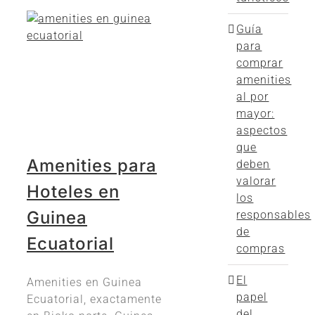
Guía
para
comprar
amenities
al por
mayor:
aspectos
que
Amenities para
deben
valorar
Hoteles en
los
Guinea
responsables
de
Ecuatorial
compras
El
Amenities en Guinea
papel
Ecuatorial, exactamente
del