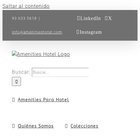
Saltar al contenido
LinkedIn
X
93 633 5618
|
Instagram
info@amenitieshotel.com
Buscar:
Amenities Para Hotel
Quiénes Somos
Colecciones