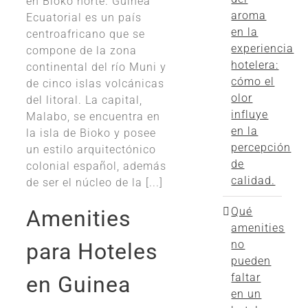
en Bioko norte. Guinea
aroma
Ecuatorial es un país
en la
centroafricano que se
experiencia
compone de la zona
hotelera:
continental del río Muni y
cómo el
de cinco islas volcánicas
olor
del litoral. La capital,
influye
Malabo, se encuentra en
en la
la isla de Bioko y posee
percepción
un estilo arquitectónico
de
colonial español, además
calidad.
de ser el núcleo de la [...]
Qué
Amenities
amenities
no
para Hoteles
pueden
faltar
en Guinea
en un