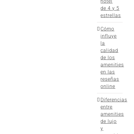
hotel
de 4 y 5
estrellas
Cómo
influye
la
calidad
de los
amenities
en las
reseñas
online
Diferencias
entre
amenities
de lujo
y