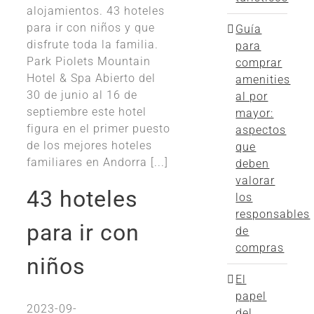
alojamientos. 43 hoteles
para ir con niños y que
Guía
disfrute toda la familia.
para
Park Piolets Mountain
comprar
Hotel & Spa Abierto del
amenities
30 de junio al 16 de
al por
septiembre este hotel
mayor:
figura en el primer puesto
aspectos
de los mejores hoteles
que
familiares en Andorra [...]
deben
valorar
43 hoteles
los
responsables
para ir con
de
compras
niños
El
papel
2023-09-
del