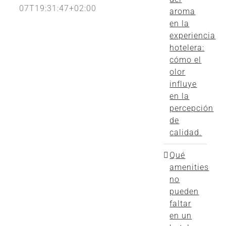
07T19:31:47+02:00
aroma
en la
experiencia
hotelera:
cómo el
olor
influye
en la
percepción
de
calidad.
Qué
amenities
no
pueden
faltar
en un