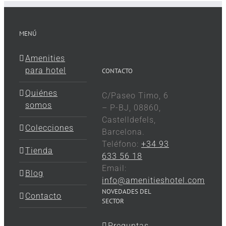
MENÚ
Amenities
para hotel
CONTACTO
Quiénes
C/Paseo Timo, 6
somos
– P-BJ, 08860,
Castelldefels,
Colecciones
Barcelona.
Teléfono:
+34 93
Tienda
633 56 18
Email:
Blog
info@amenitieshotel.com
NOVEDADES DEL
Contacto
SECTOR
Preguntas