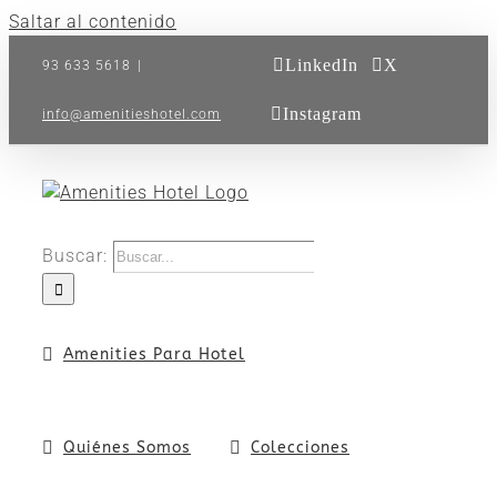
Saltar al contenido
LinkedIn
X
93 633 5618
|
Instagram
info@amenitieshotel.com
Buscar:
Amenities Para Hotel
Quiénes Somos
Colecciones