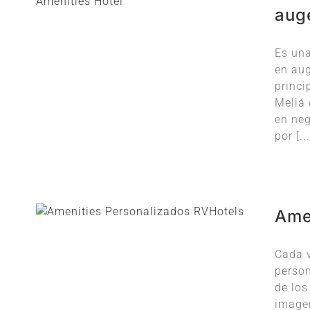
aug
Es una
en aug
princi
Meliá
en neg
por [...
Ame
Cada v
person
de los
imagen