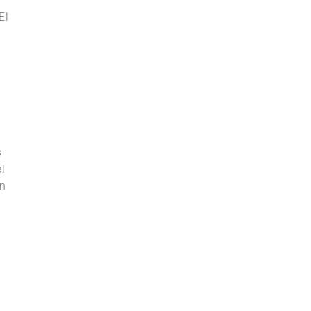
El
s
el
en