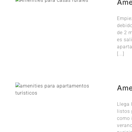
Ame
Empiez
debido
de 2 
es sal
aparta
[...]
Amen
Llega 
listos
como i
verano