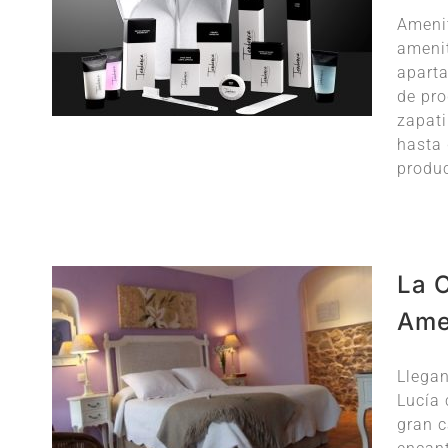
Amenit
amenit
aparta
de pro
zapati
hasta 
produc
La 
Ame
Llegan
Lucía 
gran c