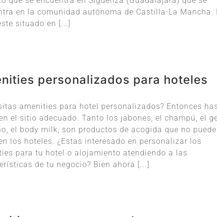
o que se encuentra en Sigüenza (Guadalajara) que se
ntra en la comunidad autónoma de Castilla-La Mancha. 
este situado en [...]
nities personalizados para hoteles
itas amenities para hotel personalizados? Entonces ha
en el sitio adecuado. Tanto los jabones, el champú, el g
o, el body milk, son productos de acogida que no pued
 en los hoteles. ¿Estas interesado en personalizar los
ies para tu hotel o alojamiento atendiendo a las
erísticas de tu negocio? Bien ahora [...]