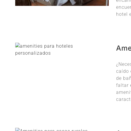
encant
encue
hotel 
Ame
¿Neces
caído 
de bañ
faltar
amenit
caract