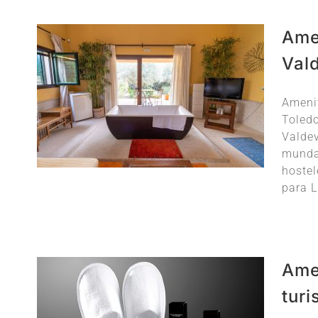
Amen
Val
Amenit
Toledo
Valdev
mundan
hostel
para L
Ame
turi