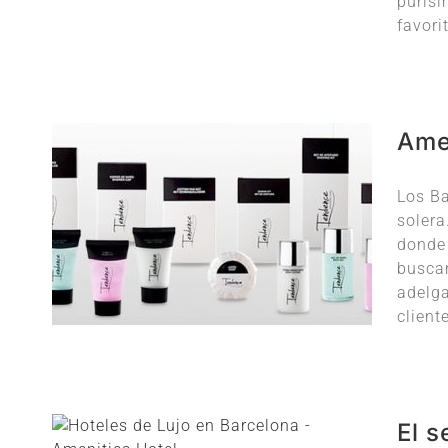
purisi
favorit
Ame
Los Ba
solera
donde 
buscar
adelga
client
El s