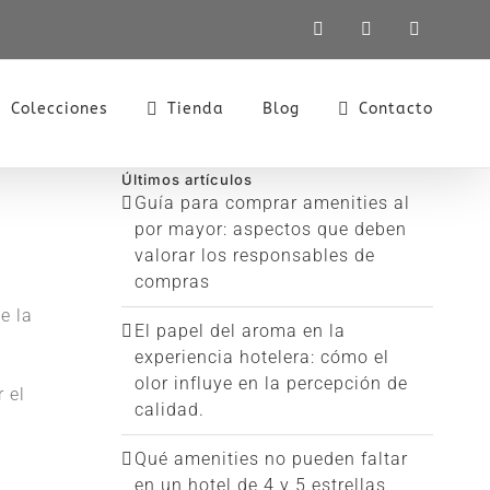
LinkedIn
X
Instagra
Colecciones
Tienda
Blog
Contacto
Últimos artículos
Guía para comprar amenities al
por mayor: aspectos que deben
valorar los responsables de
compras
e la
El papel del aroma en la
experiencia hotelera: cómo el
olor influye en la percepción de
 el
calidad.
Qué amenities no pueden faltar
en un hotel de 4 y 5 estrellas