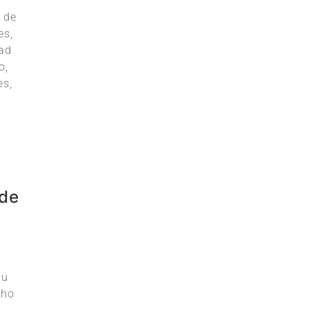
 de
es,
dad
o,
es,
 de
su
cho