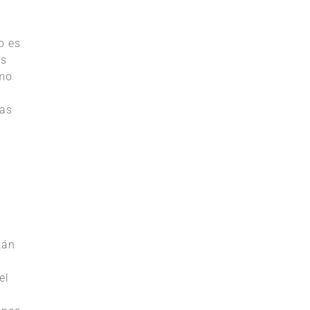
o es
ás
smo
das
tán
el