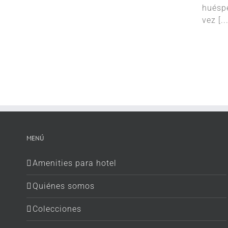
huéspe
vez [...
MENÚ
Amenities para hotel
Quiénes somos
Colecciones