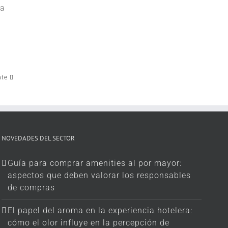
na
nte
NOVEDADES DEL SECTOR
Guía para comprar amenities al por mayor:
aspectos que deben valorar los responsables
de compras
El papel del aroma en la experiencia hotelera:
cómo el olor influye en la percepción de