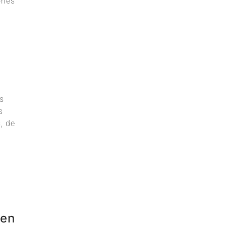
ones
s
s
, de
 en