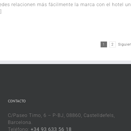
des relacionen más fácilmente la marca con el hotel u
]
1
2
Siguie
CONTACTO
C/Paseo Timo, 6 – P-BJ, 08860, Castelldefels,
Barcelona.
Teléfono:
+34 93 633 56 18