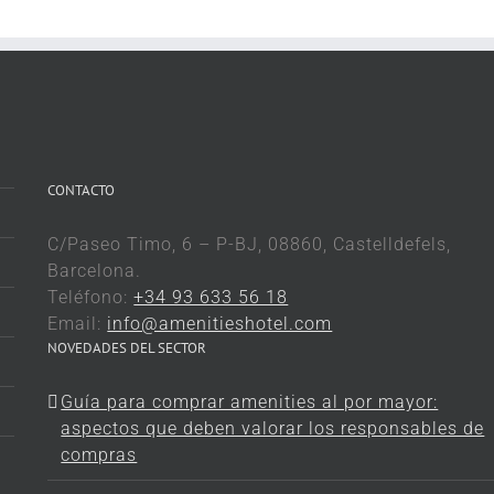
CONTACTO
C/Paseo Timo, 6 – P-BJ, 08860, Castelldefels,
Barcelona.
Teléfono:
+34 93 633 56 18
Email:
info@amenitieshotel.com
NOVEDADES DEL SECTOR
Guía para comprar amenities al por mayor:
aspectos que deben valorar los responsables de
compras