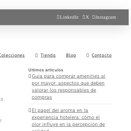
LinkedIn
X
Instagram
Colecciones
Tienda
Blog
Contacto
Últimos artículos
Guía para comprar amenities al
por mayor: aspectos que deben
valorar los responsables de
compras
rá
El papel del aroma en la
experiencia hotelera: cómo el
e
olor influye en la percepción de