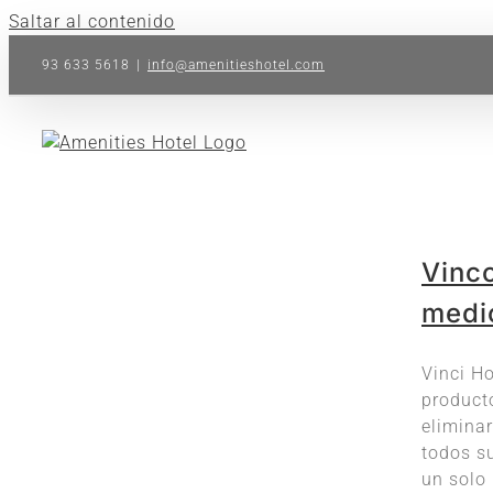
Saltar al contenido
93 633 5618
|
info@amenitieshotel.com
Vinc
medi
Vinci Ho
product
eliminar
todos su
un solo 